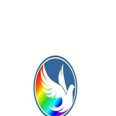
Publicación Siguiente
n
El linqueño Alex Coria y el germaniense Lucas
Quinteros jugarán en Arenales Fútbol Club