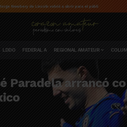
e la campaña de El Linqueño en el torneo Federal A 2025/2026
LDDO
FEDERAL A
REGIONAL AMATEUR
COLUM
sé Paradela arrancó co
xico