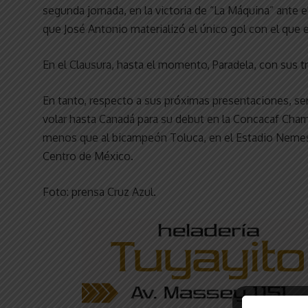
segunda jornada, en la victoria de “La Máquina” ante el 
que José Antonio materializó el único gol con el que e
En el Clausura, hasta el momento, Paradela, con sus t
En tanto, respecto a sus próximas presentaciones, se
volar hasta Canadá para su debut en la Concacaf Champ
menos que al bicampeón Toluca, en el Estadio Nemesio
Centro de México.
Foto: prensa Cruz Azul.