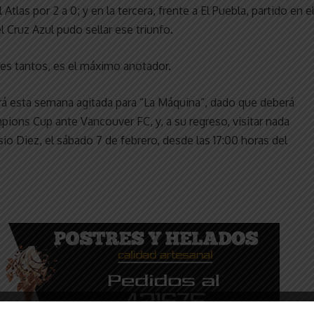
Atlas por 2 a 0; y en la tercera, frente a El Puebla, partido en e
l Cruz Azul pudo sellar ese triunfo.
res tantos, es el máximo anotador.
rá esta semana agitada para “La Máquina”, dado que deberá
ions Cup ante Vancouver FC, y, a su regreso, visitar nada
 Diez, el sábado 7 de febrero, desde las 17:00 horas del