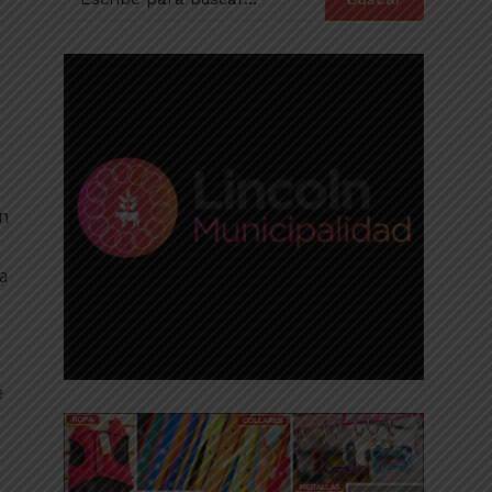
en
a
e