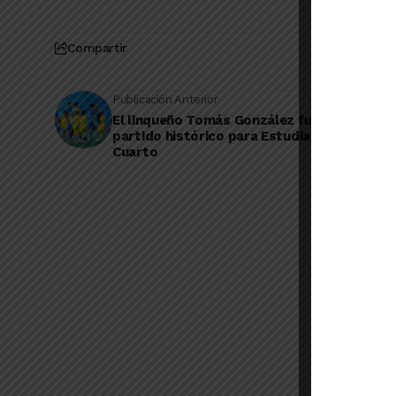
Compartir
Publicación Anterior
El linqueño Tomás González fue figura en u
partido histórico para Estudiantes de Río
Cuarto