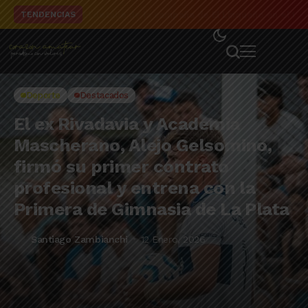
El detalle de la campaña de El Linqueño en el to
TENDENCIAS
Deporte
Destacados
El ex Rivadavia y Academia
Mascherano, Alejo Gelsomino,
firmó su primer contrato
profesional y entrena con la
Primera de Gimnasia de La Plata
Santiago Zambianchi
12 Enero, 2026