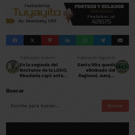
Publicación Anterior
Publicación Siguiente
En la segunda del
Santa Rita quedó
Nocturno de la LDDO,
eliminado del
Rivadavia cayó ante
Regional, aunque
Origone en Primera
vendiendo cara su
derrota
Buscar
Buscar