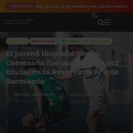
El detalle de la campaña de El Linqueño en el to
TENDENCIAS
Deporte
Destacados
Linqueños En Otras Ligas
El juvenil linqueño Simón
Comesaña fue por primera vez
titular en la Reserva de AFA de
Sarmiento
Santiago Zambianchi
15 Octubre, 2025