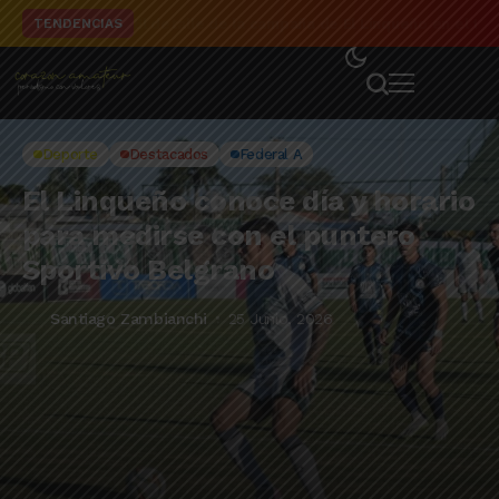
El detalle de la campaña de El Linqueño en el to
TENDENCIAS
Deporte
Destacados
Federal A
El Linqueño conoce día y horario
para medirse con el puntero
Sportivo Belgrano
Santiago Zambianchi
25 Junio, 2026