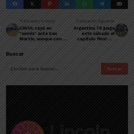
Publicación Anterior
Publicación Siguiente
CAVUL cayó en
Argentina 78 juega
"semis" ante San
este sábado el
Martín, aunque con la
capítulo final del
propuesta de un gran
torneo Clausura de la
torneo en el
Liga de Casares
Buscar
Apertura de la AJB
Buscar