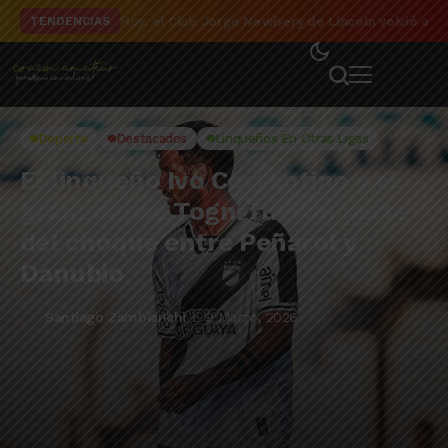
El detalle de la campaña de El Linqueño en el to
TENDENCIAS
Deporte
Destacados
Linqueños En Otras Ligas
El linqueño Ivo Costantino y el
granadense Togni fueron parte
del choque entre Peñarol y
Danubio
Santiago Zambianchi
9 Marzo, 2026