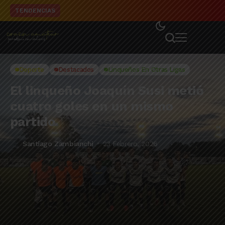
El detalle de la campaña de El Linqueño en el to
TENDENCIAS
Deporte
Destacados
Linqueños En Otras Ligas
El linqueño Joaquín Susi metió
cuatro goles en un mismo
partido
Santiago Zambianchi
23 Febrero, 2026