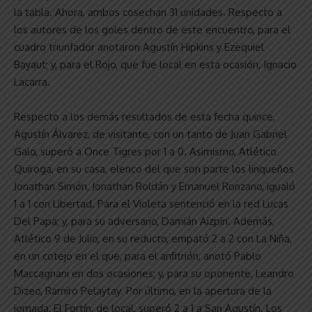
la tabla. Ahora, ambos cosechan 31 unidades. Respecto a
los autores de los goles dentro de este encuentro, para el
cuadro triunfador anotaron Agustín Hipkins y Ezequiel
Bayaut; y, para el Rojo, que fue local en esta ocasión, Ignacio
Lacarra.
Respecto a los demás resultados de esta fecha quince,
Agustín Álvarez, de visitante, con un tanto de Juan Gabriel
Galo, superó a Once Tigres por 1 a 0. Asimismo, Atlético
Quiroga, en su casa, elenco del que son parte los linqueños
Jonathan Simón, Jonathan Roldán y Emanuel Ronzano, igualó
1 a 1 con Libertad. Para el Violeta sentenció en la red Lucas
Del Papa; y, para su adversario, Damián Aizpiri. Además,
Atlético 9 de Julio, en su reducto, empató 2 a 2 con La Niña,
en un cotejo en el que, para el anfitrión, anotó Pablo
Maccagnani en dos ocasiones; y, para su oponente, Leandro
Dizeo, Ramiro Pelaytay. Por último, en la apertura de la
jornada, El Fortín, de local, superó 2 a 1 a San Agustín. Los