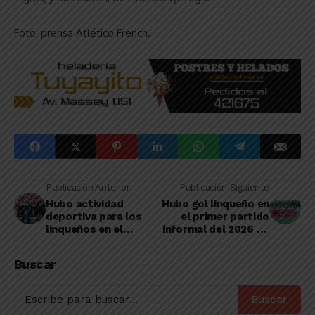
Foto: prensa Atlético French.
Publicación Anterior
Publicación Siguiente
Hubo actividad
Hubo gol linqueño en
deportiva para los
el primer partido
linqueños en el
informal del 2026 de
fútbol de ascenso y
Ingeniero White de
Primera
Banderaló
Buscar
Buscar