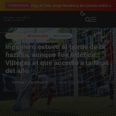
El detalle de la campaña de El Linqueño en el to
TENDENCIAS
Deporte
Destacados
Sociedad
Ingeniero estuvo al borde de la
hazaña, aunque fue Atlético
Villegas el que accedió a la final
del año
Santiago Zambianchi
16 Diciembre, 2024