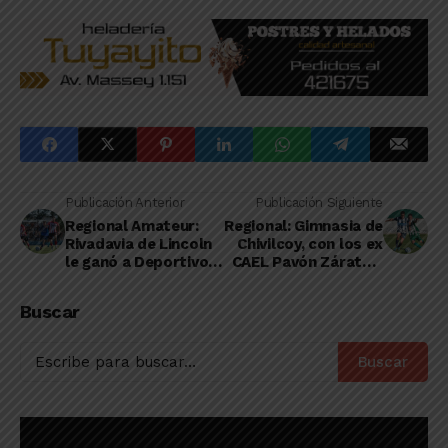
Publicación Anterior
Publicación Siguiente
Regional Amateur:
Regional: Gimnasia de
Rivadavia de Lincoln
Chivilcoy, con los ex
le ganó a Deportivo
CAEL Pavón Zárate e
Pinto y se metió en
Iturrieta en cancha,
cuartos de final
se metió en cuartos
Buscar
de final
Buscar