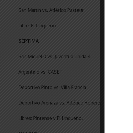
San Martín vs. Atlético Pasteur
Libre: El Linqueño.
SÉPTIMA
San Miguel 0 vs. Juventud Unida 4
Argentino vs. CASET
Deportivo Pinto vs. Villa Francia
Deportivo Arenaza vs. Atlético Roberts
Libres: Pintense y El Linqueño.