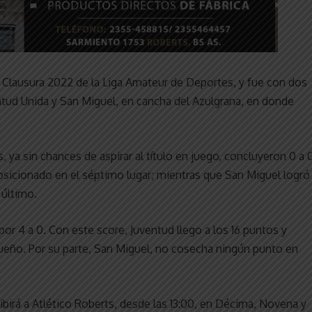
 Clausura 2022 de la Liga Amateur de Deportes, y fue con dos
ntud Unida y San Miguel, en cancha del Azulgrana, en donde
 ya sin chances de aspirar al título en juego, concluyeron 0 a 0
posicionado en el séptimo lugar; mientras que San Miguel logró
 último.
 por 4 a 0. Con este score, Juventud llego a los 16 puntos y
queño. Por su parte, San Miguel, no cosecha ningún punto en
ibirá a Atlético Roberts, desde las 13:00, en Décima, Novena y