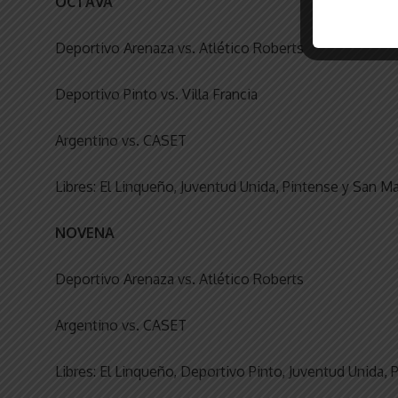
OCTAVA
Deportivo Arenaza vs. Atlético Roberts
Deportivo Pinto vs. Villa Francia
Argentino vs. CASET
Libres: El Linqueño, Juventud Unida, Pintense y San Ma
NOVENA
Deportivo Arenaza vs. Atlético Roberts
Argentino vs. CASET
Libres: El Linqueño, Deportivo Pinto, Juventud Unida, P