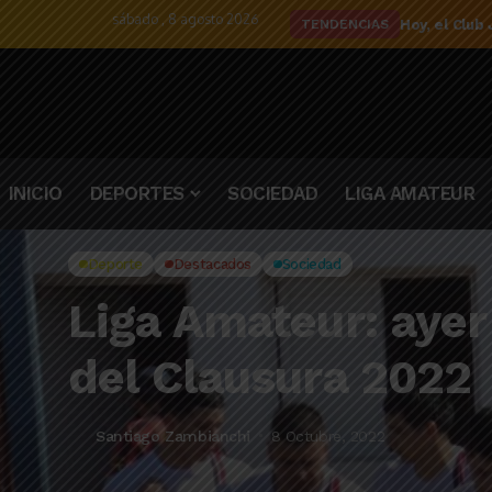
sábado , 8 agosto 2026
El detalle d
TENDENCIAS
INICIO
DEPORTES
SOCIEDAD
LIGA AMATEUR
Deporte
Destacados
Sociedad
Liga Amateur: ayer
del Clausura 2022
Santiago Zambianchi
8 Octubre, 2022