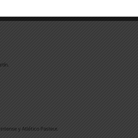
rtín.
intense y Atlético Pasteur.