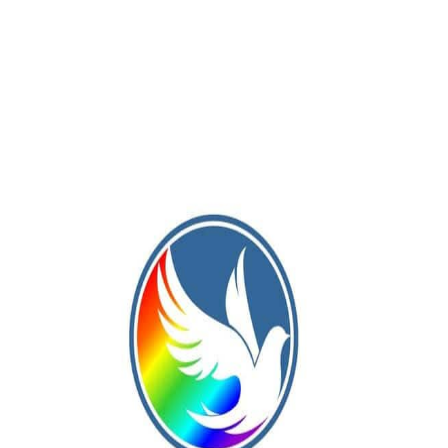
e la décima fecha entre Pintense y Argentino en todas las
, Novena y Séptima, este lunes desde las 13:00 horas; mientras
de las 19:30.