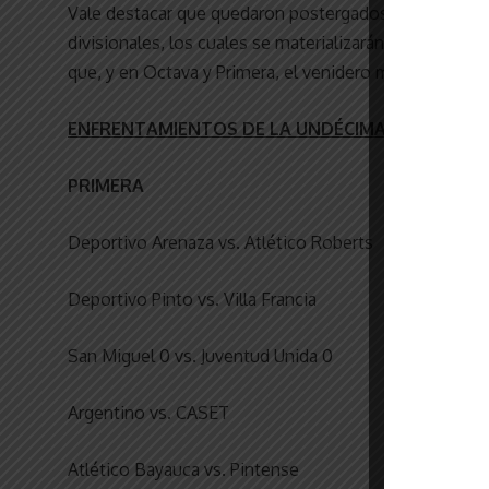
Vale destacar que quedaron postergados los cotejos d
divisionales, los cuales se materializarán, en Décima
que, y en Octava y Primera, el venidero miércoles, des
ENFRENTAMIENTOS DE LA UNDÉCIMA FECHA
PRIMERA
Deportivo Arenaza vs. Atlético Roberts
Deportivo Pinto vs. Villa Francia
San Miguel 0 vs. Juventud Unida 0
Argentino vs. CASET
Atlético Bayauca vs. Pintense