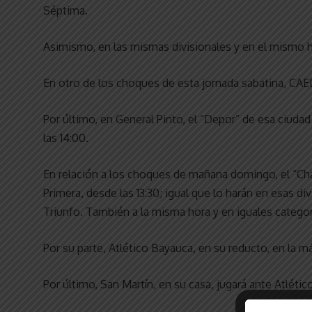
Séptima.
Asimismo, en las mismas divisionales y en el mismo ho
En otro de los choques de esta jornada sabatina, CAEL,
Por último, en General Pinto, el “Depor” de esa ciudad
las 14:00.
En relación a los choques de mañana domingo, el “Cha
Primera, desde las 13:30; igual que lo harán en esas divi
Triunfo. También a la misma hora y en iguales categor
Por su parte, Atlético Bayauca, en su reducto, en la má
Por último, San Martín, en su casa, jugará ante Atléti