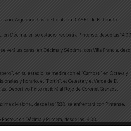
rario, Argentino hará de local ante CASET de El Triunfo.
 en Décima, en su estadio, recibirá a Pintense, desde las 14:00
 se verá las caras, en Décima y Séptima, con Villa Francia, desd
pero”, en su estadio, se medirá con el “Camoatí” en Octava y
sionales y horario, el “Fortín”, el Celeste y el Verde de El
ías, Deportivo Pinto recibirá al Rojo de Coronel Granada.
xima divisional, desde las 15:30, se enfrentará con Pintense.
co Pasteur en Décima y Primera, desde las 14:00.