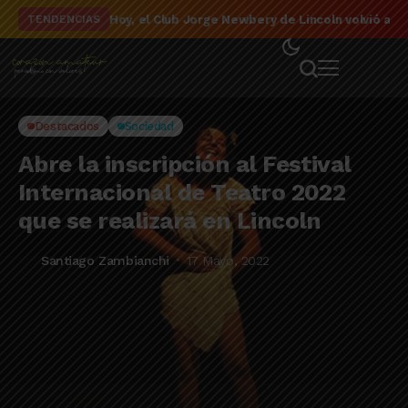
El detalle de la campaña de El Linqueño en el to
TENDENCIAS
Destacados
Sociedad
Abre la inscripción al Festival
Internacional de Teatro 2022
que se realizará en Lincoln
Santiago Zambianchi
17 Mayo, 2022