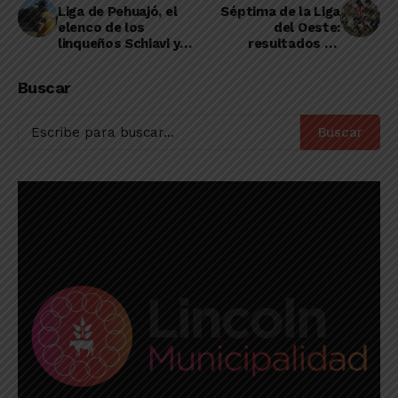
Liga de Pehuajó, el
Séptima de la Liga
elenco de los
del Oeste:
linqueños Schiavi y
resultados de
Viñales, segundo en
inferiores para
su zona
Rivadavia y la
Buscar
Academia
Buscar