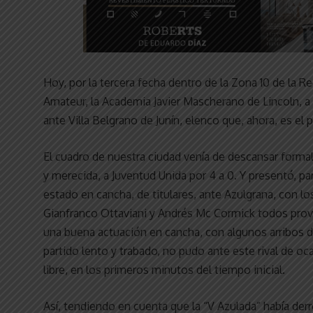
Hoy, por la tercera fecha dentro de la Zona 10 de l
Amateur, la Academia Javier Mascherano de Lincoln, a p
ante Villa Belgrano de Junín, elenco que, ahora, es el
El cuadro de nuestra ciudad venía de descansar forma
y merecida, a Juventud Unida por 4 a 0. Y presentó, pa
estado en cancha, de titulares, ante Azulgrana, con lo
Gianfranco Ottaviani y Andrés Mc Cormick todos prov
una buena actuación en cancha, con algunos arribos de
partido lento y trabado, no pudo ante este rival de oc
libre, en los primeros minutos del tiempo inicial.
Así, tendiendo en cuenta que la “V Azulada” había derr