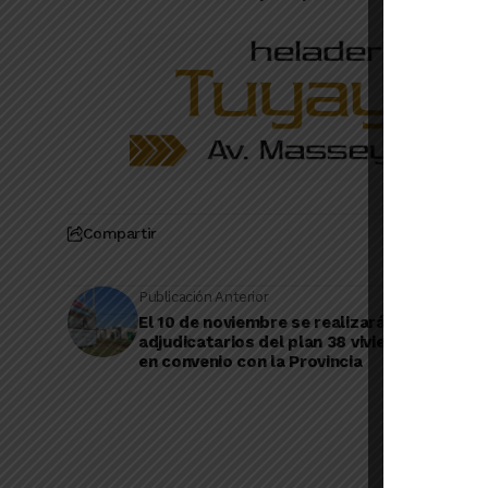
Compartir
Publicación Anterior
El 10 de noviembre se realizará el sorteo de
adjudicatarios del plan 38 viviendas constr
en convenio con la Provincia