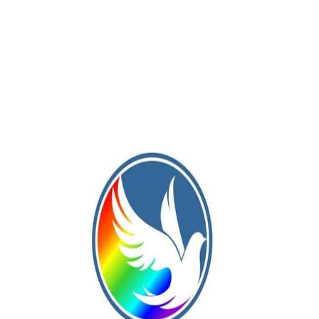
Publicación Siguiente
Primera Nacional: los linqueños Tomás
uidas
González e Ivo Costantino jugarán las
semifinales del Reducido