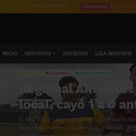
jueves , 6 agosto 2026
El detalle d
TENDENCIAS
INICIO
DEPORTES
SOCIEDAD
LIGA AMATEUR
Deporte
Destacados
Regional Amateur
Regional Amateur:
local, cayó 1 a 0 a
El Negro, que había triunfado en la primera fecha 
en el primer tiempo. Así, ahora, la “V Azulada” q
próxima jornada, la cuatro, la Academia será local