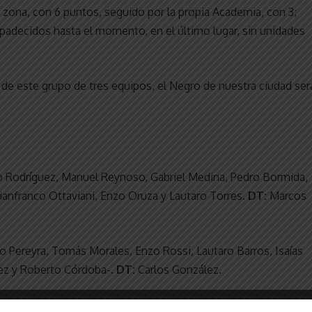
a zona, con 6 puntos, seguido por la propia Academia, con 3;
padecidos hasta el momento, en el último lugar, sin unidades
 de este grupo de tres equipos, el Negro de nuestra ciudad ser
 Rodríguez, Manuel Reynoso, Gabriel Medina, Pedro Bormida,
anfranco Ottaviani, Enzo Oruza y Lautaro Torres.
DT:
Marcos
o Pereyra, Tomás Morales, Enzo Rossi, Lautaro Barros, Isaías
nez y Roberto Córdoba-.
DT:
Carlos González.