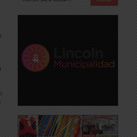
l
a
do
n
o