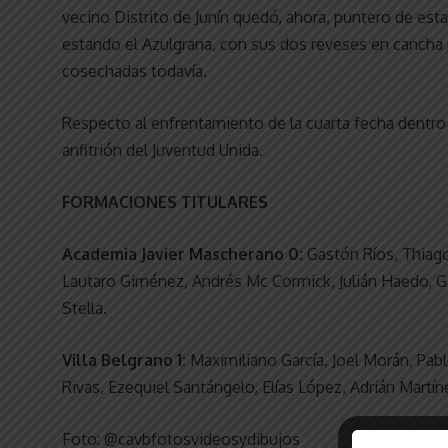
vecino Distrito de Junín quedó, ahora, puntero de est
estando el Azulgrana, con sus dos reveses en cancha 
cosechadas todavía.
Respecto al enfrentamiento de la cuarta fecha dentro
anfitrión del Juventud Unida.
FORMACIONES TITULARES
Academia Javier Mascherano 0:
Gastón Ríos, Thiago
Lautaro Giménez, Andrés Mc Cormick, Julián Haedo, Gi
Stella.
Villa Belgrano 1:
Maximiliano García, Joel Morán, Pabl
Rivas, Ezequiel Santángelo, Elías López, Adrián Martí
Foto: @cavbfotosvideosydibujos