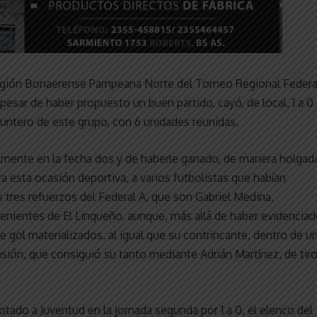
a Región Bonaerense Pampeana Norte del Torneo Regional Federa
esar de haber propuesto un buen partido, cayó, de local, 1 a 0
 puntero de este grupo, con 6 unidades reunidas.
lmente en la fecha dos y de haberle ganado, de manera holgad
ra esta ocasión deportiva, a varios futbolistas que habían
s tres refuerzos del Federal A, que son Gabriel Medina,
enientes de El Linqueño, aunque, más allá de haber evidencia
 gol materializados, al igual que su contrincante, dentro de u
asión, que consiguió su tanto mediante Adrián Martínez, de tir
otado a Juventud en la jornada segunda por 1 a 0, el elenco del