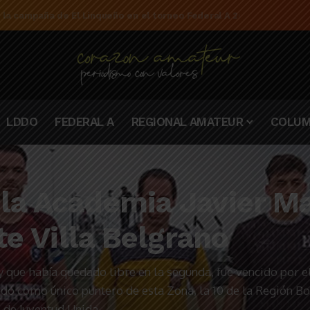
e la campaña de El Linqueño en el torneo Federal A 2025/2026
LDDO
FEDERAL A
REGIONAL AMATEUR
COLUM
 la Academia Javier M
nte Villa Belgrano
y que había quedado libre en la segunda, fue vencido por e
uedó como único puntero de esta Zona, la 10 de la Región B
 de Juventud Unida.