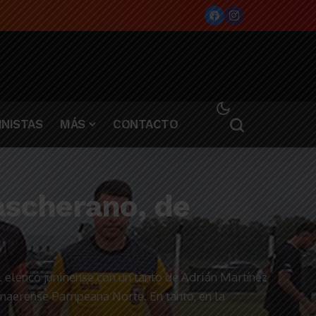
NISTAS
MÁS
CONTACTO
ascherano, de
l elenco juninense con un tanto de Adrián Martínez
onaerense Pampeana Norte. En tanto, en la