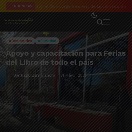
El detalle de la campaña de El Linqueño en el to
TENDENCIAS
Destacados
Sociedad
Apoyo y capacitación para Ferias
del Libro de todo el país
Santiago Zambianchi
31 Mayo, 2021