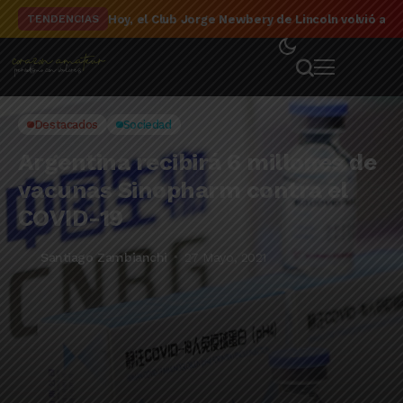
El detalle de la campaña de El Linqueño en el to
TENDENCIAS
Destacados
Sociedad
Argentina recibirá 6 millones de
vacunas Sinopharm contra el
COVID-19
Santiago Zambianchi
27 Mayo, 2021