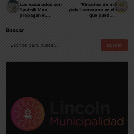
Los vacunados con
“Rincones de mi
Sputnik V no
país”, concurso en el
propagan el
que pueden
coronavirus
participar
fotógrafas y
Buscar
fotógrafos de
Lincoln
Buscar