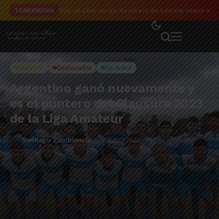
El detalle de la campaña de El Linqueño en el to
TENDENCIAS
Deporte
Destacados
Sociedad
Argentino ganó nuevamente y
es el puntero del Clausura 2023
de la Liga Amateur
Santiago Zambianchi
9 Julio, 2023