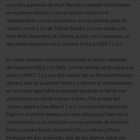
escuadra ganadora de Alan Mansilla y Joaquín Gorostiague
en el primer tiempo, y con un gol en contra en el
complemento, con un descuento, en ese período para el
«Santo» en el 2 a 1, de Tomás Richieri. De ese modo, con
este éxito deportivo, el Celeste quedó con 6 unidades, ya
que había derrotado en la primera fecha a CASET 2 a 1.
En tanto, también triunfaron Juventud, el último campeón
del Apertura 2023, y el CAEL. En ese sentido, el Azulgrana le
ganó a CASET 2 a 1, con dos tantos del ex Rivadavia Renato
Herrera, uno en el primer tiempo y otro en el complemento,
en un cotejo que había empezado ganando el Verde con
sentencia en la red de Lautaro Sabino. Por el lado del
«León», goleó a San Miguel 7 a 0, con goles de Sebastián
Pajón en el primer tiempo, uno más del propio Pajón en el
complemento y los restantes en ese período de Jonathan
Simón, Lautaro Borao, Gerónimo De Las Heras y Diego
Pedrazza en dos ocasiones, uno de los últimos refuerzos