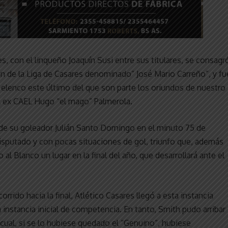
, con el linqueño Joaquín Susi entre sus titulares, se consagr
n de la Liga de Casares denominado” José Mario Carreño”, y fu
0, elenco este último del que son parte los oriundos de nuestro
el ex CAEL Hugo “el mago” Palmerola.
 de su goleador Julián Santo Domingo en el minuto 75 de
isputado y con pocas situaciones de gol, triunfo que, además
al Blanco un lugar en la final del año, que desarrollará ante el
rido hacia la final, Atlético Casares llegó a esta instancia
la instancia inicial de competencia. En tanto, Smith pudo arribar
l cual, si se lo hubiese quedado el “Genuino”, hubiese