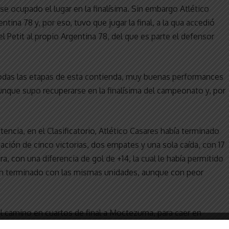
e ocupado el lugar en la finalísima. Sin embargo Atlético
ina 78 y, por eso, tuvo que jugar la final, a la qua accedió
l Petit al propio Argentina 78, del que es parte el defensor
todas las etapas de esta contienda, muy buenas performances
aunque supo recuperarse en la finalísima del campeonato y, por
ncia, en el Clasificatorio, Atlético Casares había terminado
ación de cinco victorias, dos empates y una sola caída, con 17
a, con una diferencia de gol de +14, la cual le había permitido
an terminado con las mismas unidades, aunque con peor
 el camino en cuartos de final a Moctezuma, para caer en
, ante Argentina 78. En relación a Smith en su campaña en el