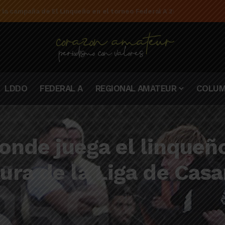
e la campaña de El Linqueño en el torneo Federal A 2025/2026
LDDO
FEDERAL A
REGIONAL AMATEUR
COLUM
donde juega el linqueñ
ra de la Liga de Casa