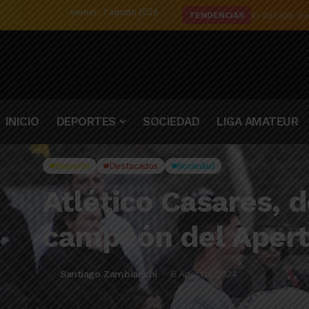
viernes , 7 agosto 2026
El detalle d
TENDENCIAS
INICIO
DEPORTES
SOCIEDAD
LIGA AMATEUR
Deporte
Destacados
Sociedad
Atlético Casares, 
campeón del Apertu
Santiago Zambianchi
6 Agosto, 2024