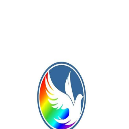
s Toscas, escuadra de nuestro Distrito que compitió por primera
rtivo Casares.
cado estos equipos al Petit una vez terminado el Clasificatorio
tivo Casares, en el segundo, Smith, en el tercero; Argentina 78
lético Las Toscas, en el sexto; Agropecuario, en el séptimo; y