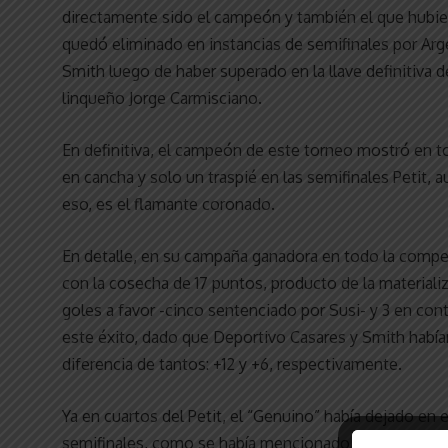
directamente sido el campeón y también el que hubies
quedó eliminado en instancias de semifinales por Argent
Smith luego de haber superado en la llave definitiva de
linqueño Jorge Carmisciano.
En definitiva, el campeón de este torneo mostró en 
en cancha y solo un traspié en las semifinales Petit, 
eso, es el flamante coronado.
En detalle, en su campaña ganadora en todo la compete
con la cosecha de 17 puntos, producto de la materializ
goles a favor -cinco sentenciado por Susi- y 3 en contr
este éxito, dado que Deportivo Casares y Smith habí
diferencia de tantos: +12 y +6, respectivamente.
Ya en cuartos del Petit, el “Genuino” había dejado en
semifinales, como se había mencionado anteriormente