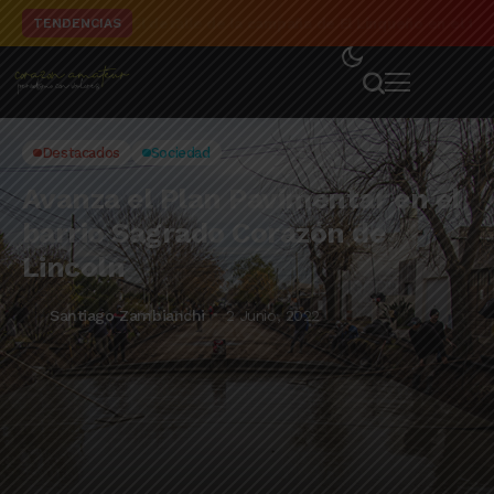
El detalle de la campaña de El Linqueño en el to
TENDENCIAS
Destacados
Sociedad
Avanza el Plan Pavimentar en el
barrio Sagrado Corazón de
Lincoln
Santiago Zambianchi
2 Junio, 2022