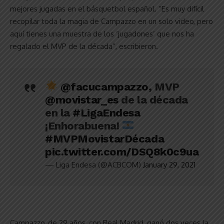
mejores jugadas en el básquetbol español. “Es muy difícil
recopilar toda la magia de Campazzo en un solo video, pero
aquí tienes una muestra de los ‘jugadones’ que nos ha
regalado el MVP de la década”, escribieron.
@facucampazzo
, MVP
@movistar_es
de la década
en la
#LigaEndesa
¡Enhorabuena!
#MVPMovistarDécada
pic.twitter.com/DSQ8k0c9ua
— Liga Endesa (@ACBCOM)
January 29, 2021
Campazzo, de 29 años, con Real Madrid, ganó dos veces la