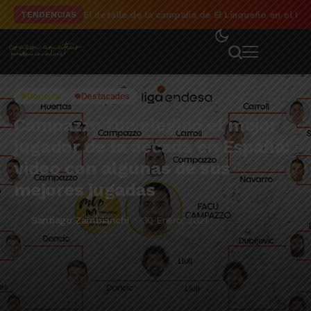
El detalle de la campaña de El Linqueño en el to
TENDENCIAS
Deporte
Destacados
Campazzo fue elegido el mejor
jugador de la década en España:
video con algunas de sus
mejores jugadas
Santiago Zambianchi
30 Enero, 2021