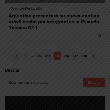
Deporte
Destacados
Argentino presentará su nueva cantina
móvil hecha por integrantes la Escuela
Técnica N° 1
1
…
413
414
415
416
417
418
Buscar
Buscar