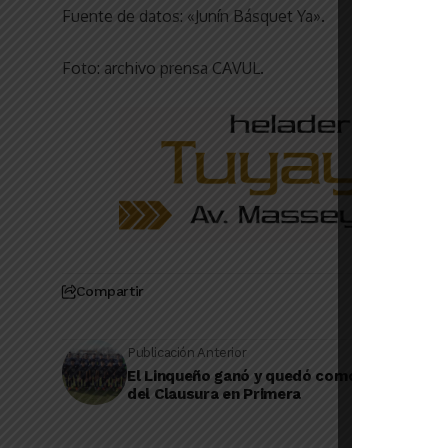
Fuente de datos: «Junín Básquet Ya».
Foto: archivo prensa CAVUL.
Compartir
Publicación Anterior
El Linqueño ganó y quedó como único punt
del Clausura en Primera