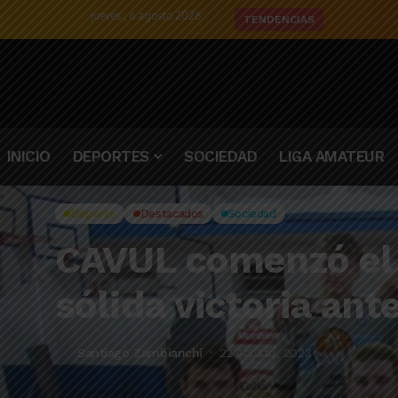
jueves , 6 agosto 2026
El detalle d
TENDENCIAS
INICIO
DEPORTES
SOCIEDAD
LIGA AMATEUR
Deporte
Destacados
Sociedad
CAVUL comenzó el 
sólida victoria ant
Santiago Zambianchi
22 Agosto, 2023