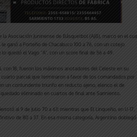
la Asociación Juninense de Básquetbol (AJB), marco en el cua
e, le ganó a Porteño de Chacabuco 100 a 76, con un cotejo
 lo quedó el Vago “A”, con un score final de 56 a 49.
ti, con 18, fueron los máximos anotadores del Celeste en su
r y cuarto parcial que terminaron a favor de los comandados por
on un contundente triunfo en reducto ajeno, elenco el de
a quedado eliminado en cuartos de final ante Sarmiento.
rrotó al 9 de Julio 70 a 63; mientras que El Linqueño, en U-17,
finitivo de 80 a 37. En esa misma categoría, Argentino doblegó