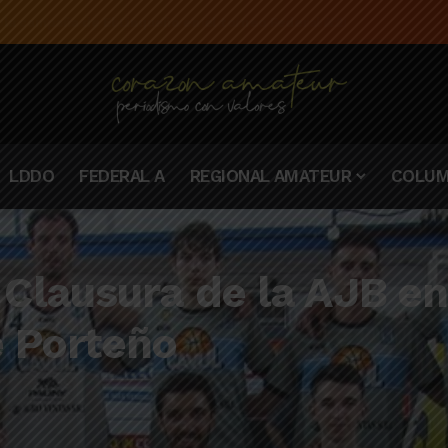
e la campaña de El Linqueño en el torneo Federal A 2025/2026
LDDO
FEDERAL A
REGIONAL AMATEUR
COLUM
Clausura de la AJB en
e Porteño