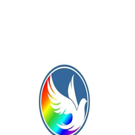
Publicación Siguiente
Santa Rita de Piedritas, en donde juega el
ero
roberense Verón, jugará el próximo torneo
Regional Amateur