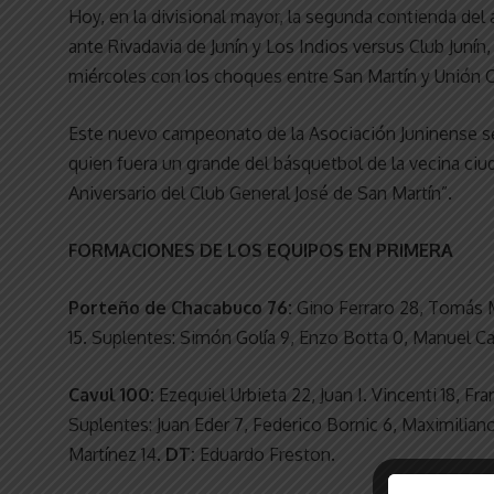
Hoy, en la divisional mayor, la segunda contienda del
ante Rivadavia de Junín y Los Indios versus Club Junín
miércoles con los choques entre San Martín y Unión Ca
Este nuevo campeonato de la Asociación Juninense s
quien fuera un grande del básquetbol de la vecina ciu
Aniversario del Club General José de San Martín”.
FORMACIONES DE LOS EQUIPOS EN PRIMERA
Porteño de Chacabuco 76:
Gino Ferraro 28, Tomás M
15. Suplentes: Simón Golía 9, Enzo Botta 0, Manuel 
Cavul 100:
Ezequiel Urbieta 22, Juan I. Vincenti 18, Fr
Suplentes: Juan Eder 7, Federico Bornic 6, Maximilian
Martínez 14.
DT:
Eduardo Freston.