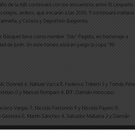
 año de la AJB continuará con los encuentros entre El Linqueño
, cotejos, ambos, que iniciarán a las 21:00. Y continuará mañana
rmeña, y Ciclista y Deportivo Baigorrita.
e Básquet lleva como nombre “Edu” Pagella, en homenaje a
dad de Junín. En este torneo está en juego la copa “90
c Donnell 6, Nahuel Vacca 11, Federico Triberti 3 y Tomás Pér
Castelao 0 y Manuel Rompani 4.
DT:
Damián Introcaso.
ancisco Vargas 7, Nicolás Pastorino 9 y Nicolás Payero 11.
o Gesteira 0, Martín Sánchez 4, Salvador Mallaina 2 y Damián