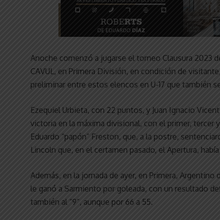
Anoche comenzó a jugarse el torneo Clausura 2023 de 
CAVUL, en Primera División, en condición de visitant
preliminar entre estos elencos en U-17 que también se
Ezequiel Urbieta, con 22 puntos, y Juan Ignacio Vicen
victoria en la máxima divisional, con el primer, terce
Eduardo “papón” Freston, que, a la postre, sentenciar
Lincoln que, en el certamen pasado, el Apertura, habí
Además, en la jornada de ayer, en Primera, Argentino de
le ganó a Sarmiento por goleada, con un resultado de
también al “9”, aunque por 66 a 55.