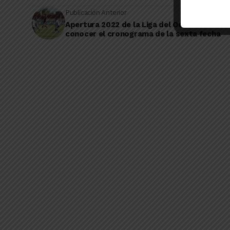
Publicación Anterior
Apertura 2022 de la Liga del Oeste: se dio a
conocer el cronograma de la sexta fecha