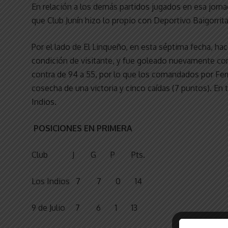
En relación a los demás partidos jugados en esa jorna
que Club Junín hizo lo propio con Deportivo Baigorrita
Por el lado de El Linqueño, en esta séptima fecha, hac
condición de visitante, y fue goleado nuevamente co
contra de 94 a 55, por lo que los comandados por Fe
cosecha de una victoria y cinco caídas (7 puntos). En 
Indios.
POSICIONES EN PRIMERA
Club J G P Pts.
Los Indios 7 7 0 14
9 de Julio 7 6 1 13