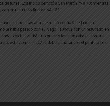
da de lunes, Los Indios derrotó a San Martín 79 a 70; mientras
, con un resultado final de 64 a 63.
e apenas unos días atrás se midió contra 9 de Julio en
mo le había pasado con el “Vago”, aunque con un resultado en
rnando “chiche” Andrés, no pueden levantar cabeza, con una
tanto, este viernes, el CAEL deberá chocar con el puntero Los