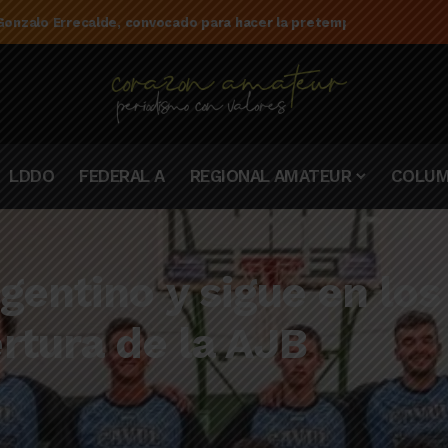
e la campaña de El Linqueño en el torneo Federal A 2025/2026
LDDO
FEDERAL A
REGIONAL AMATEUR
COLUM
gentino y sigue en los
rtura de la AJB