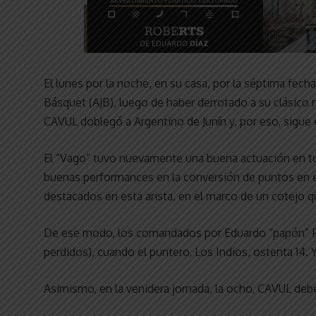
El lunes por la noche, en su casa, por la séptima fec
Básquet (AJB), luego de haber derrotado a su clásico r
CAVUL doblegó a Argentino de Junín y, por eso, sigue
El “Vago” tuvo nuevamente una buena actuación en t
buenas performances en la conversión de puntos en el
destacados en esta arista, en el marco de un cotejo q
De ese modo, los comandados por Eduardo “papón” Fre
perdidos), cuando el puntero, Los Indios, ostenta 14. Y
Asimismo, en la venidera jornada, la ocho, CAVUL debe