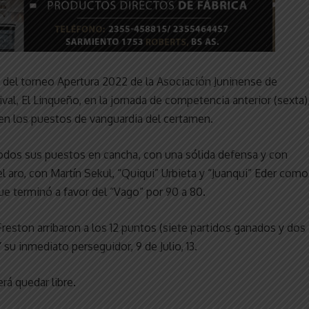
ha del torneo Apertura 2022 de la Asociación Juninense de
ival, El Linqueño, en la jornada de competencia anterior (sexta)
 en los puestos de vanguardia del certamen.
odos sus puestos en cancha, con una sólida defensa y con
 aro, con Martín Sekul, “Quiqui” Urbieta y “Juanqui” Eder como
ue terminó a favor del “Vago” por 90 a 80.
ston arribaron a los 12 puntos (siete partidos ganados y dos
 su inmediato perseguidor, 9 de Julio, 13.
rá quedar libre.