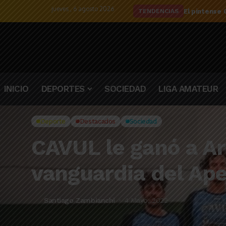
jueves , 6 agosto 2026
El detalle d
TENDENCIAS
INICIO
DEPORTES
SOCIEDAD
LIGA AMATEUR
Deporte
Destacados
Sociedad
CAVUL le ganó a Ar
vanguardia del Ape
Santiago Zambianchi
4 Mayo, 2022