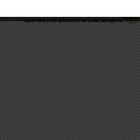
Publicación Siguiente
Liga local: los parciales goleadores del
Apertura y los punteros en cada categoría