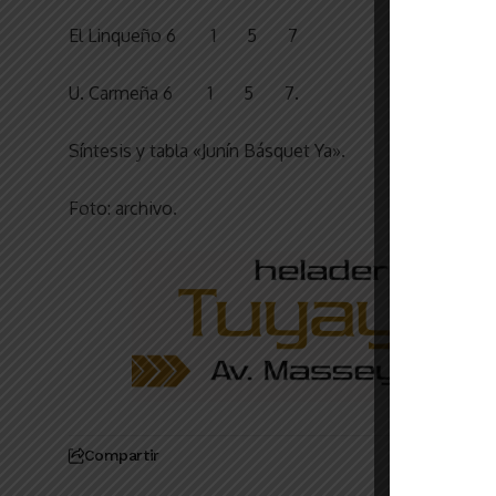
El Linqueño 6 1 5 7
U. Carmeña 6 1 5 7.
Síntesis y tabla «Junín Básquet Ya».
Foto: archivo.
Compartir