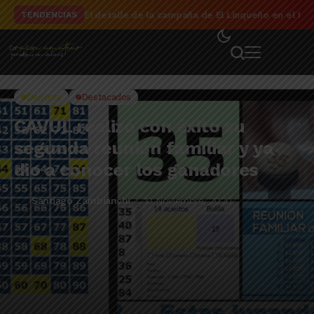
El detalle de la campaña de El Linqueño en el to
TENDENCIAS
Deporte
Destacados
CAVUL realizó con éxito su
segunda reunión familiar y ya
dio a conocer los ganadores
Santiago Zambianchi
10 Noviembre, 2020