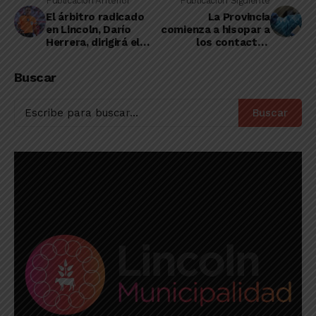
Publicación Anterior
Publicación Siguiente
El árbitro radicado
La Provincia
en Lincoln, Darío
comienza a hisopar a
Herrera, dirigirá el
los contactos
partido entre Godoy
estrechos de
Cruz y River Plate
coronavirus
Buscar
Buscar