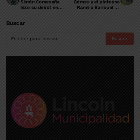
Simón Comesaña
Gómez y el pintense
hizo su debut en
Ramiro Barisoni se
cancha en la Reserva
sumaron a un nuevo
de AFA de Sarmiento
equipo
Buscar
Buscar