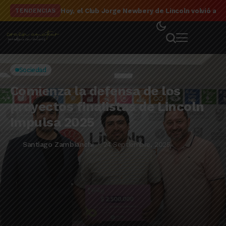
El detalle de la campaña de El Linqueño en el to
TENDENCIAS
Sociedad
Comienza la defensa de los
proyectos finalistas de Lincoln
Impulsa 2025
Santiago Zambianchi
24 Septiembre, 2025