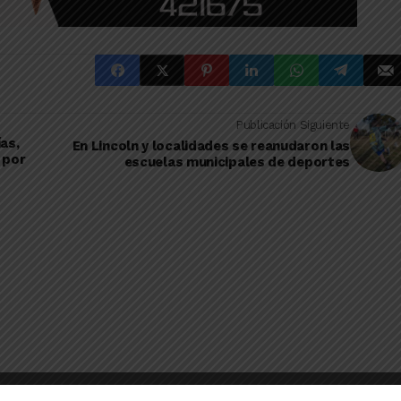
Publicación Siguiente
as,
En Lincoln y localidades se reanudaron las
 por
escuelas municipales de deportes