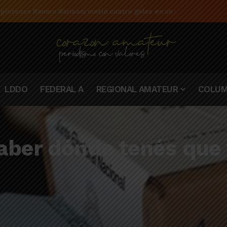
 pintense Ramiro Barisoni metió cuatro goles en un mismo partido
LDDO
FEDERAL A
REGIONAL AMATEUR
COLUM
ber dónde tenés que v