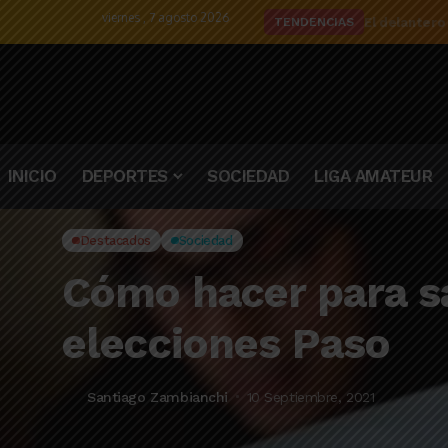
viernes , 7 agosto 2026
El delantero
TENDENCIAS
INICIO
DEPORTES
SOCIEDAD
LIGA AMATEUR
Destacados
Sociedad
Cómo hacer para sa
elecciones Paso
Santiago Zambianchi
10 Septiembre, 2021