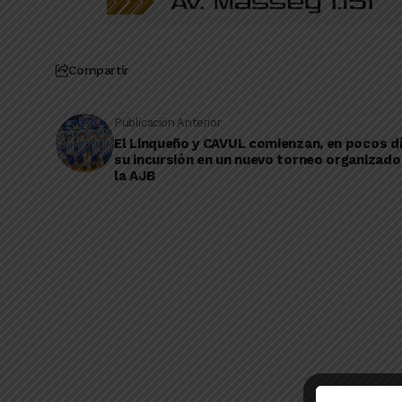
Compartir
Publicación Anterior
El Linqueño y CAVUL comienzan, en pocos dí
su incursión en un nuevo torneo organizado
la AJB