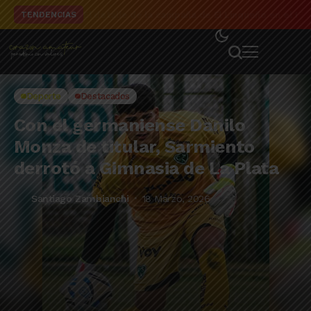
El detalle de la campaña de El Linqueño en el to
TENDENCIAS
Deporte
Destacados
Con el germaniense Danilo
Monza de titular, Sarmiento
derrotó a Gimnasia de La Plata
Santiago Zambianchi
18 Marzo, 2026