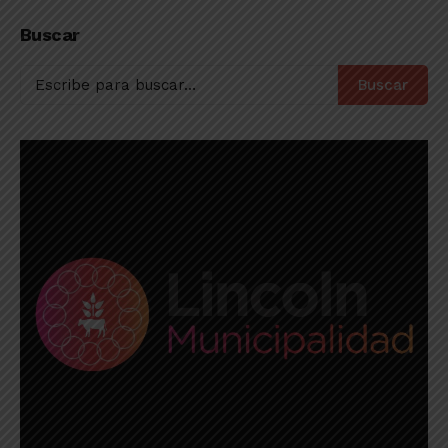
torneo Apertura de
pasaje a cuartos al
la Liga Amateur de
Cruz Azul en la
Buscar
Deportes
Concacaf
Buscar