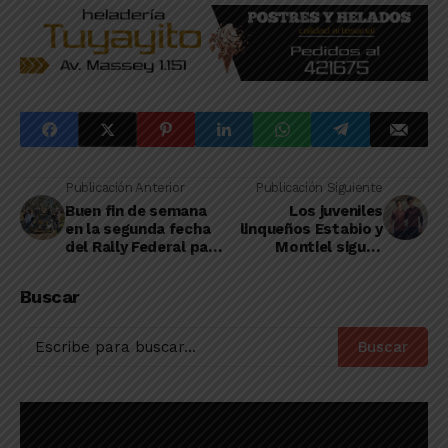
Publicación Anterior
Publicación Siguiente
Buen fin de semana
Los juveniles
en la segunda fecha
linqueños Estabio y
del Rally Federal para
Montiel siguen
varios binomios
potenciando sus
linqueños
carreras en el Club
Buscar
Lanús
Buscar