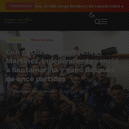
El detalle de la campaña de El Linqueño en el to
TENDENCIAS
Deporte
Destacados
Con gol del linqueño Enzo
Martínez, Independiente venció
a Santamarina y ganó después
de once partidos
Santiago Zambianchi
16 Agosto, 2021