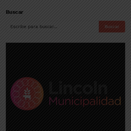
como el único
de Primera Nacional
puntero en Primera
Buscar
Buscar