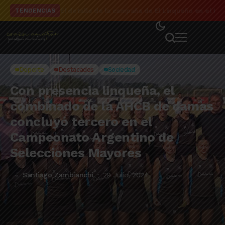
El detalle de la campaña de El Linqueño en el to
TENDENCIAS
Deporte
Destacados
Sociedad
Con presencia linqueña, el
combinado de la AHCB de damas
concluyó tercero en el
Campeonato Argentino de
Selecciones Mayores
Santiago Zambianchi
29 Julio, 2024