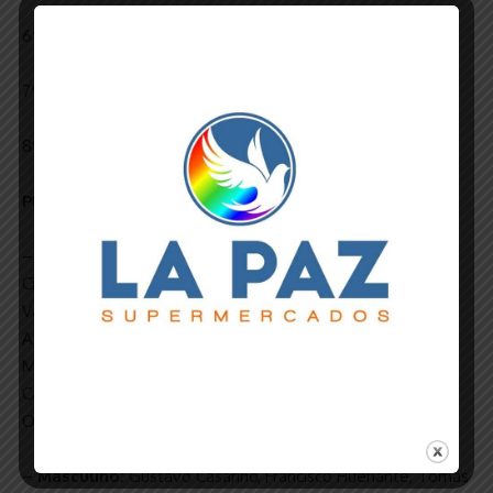
6º Federación Sanluiseña
7º Asociación Hockey del Centro de Buenos Aires
8º Federación del Oeste de Hockey Sobre Césped
PLANTELES
– Femenino:
Julieta Pérez Taboada (capitán), Lucía
Cisneros, Micaela Pérez, Lara Sáinz, Victoria Álvarez,
Valentina Macaroni, Clara Marcillaud, Leonela Zani, Maia
Aguilar, Clara Bertolot, Paloma Gialonardo, Natalí
Malvassora, Francina Díaz, Victoria Savalío, Valentina Costa,
Carolina Melo, Belén Cibona y Antonia Cvitanich. DT: José
Oro. PF: Luís Jáuregui Lorda.
– Masculino:
Gustavo Casarino, Francisco Huenante, Tomás