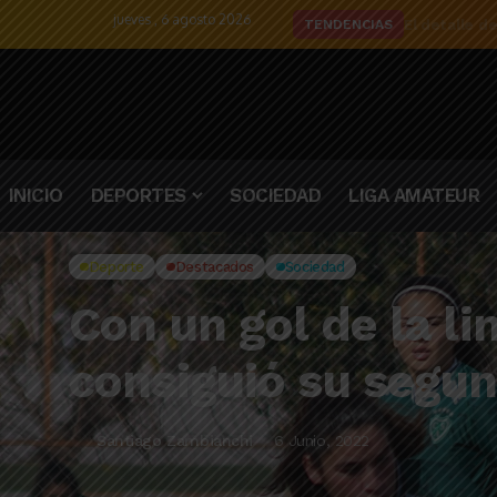
jueves , 6 agosto 2026
El detalle d
TENDENCIAS
INICIO
DEPORTES
SOCIEDAD
LIGA AMATEUR
Deporte
Destacados
Sociedad
Con un gol de la l
consiguió su segun
Santiago Zambianchi
6 Junio, 2022