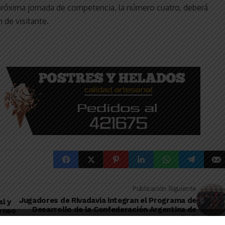
a próxima jornada de competencia, la número cuatro, deberá
 de visitante.
Publicación Siguiente
Jugadores de Rivadavia integran el Programa de
al y
Desarrollo de la Confederación Argentina de
orneo
Handball