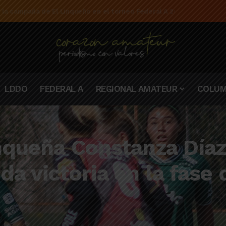
e la campaña de El Linqueño en el torneo Federal A 2025/2026
LDDO
FEDERAL A
REGIONAL AMATEUR
COLUM
inqueña Constanza Día
da victoria en la fase