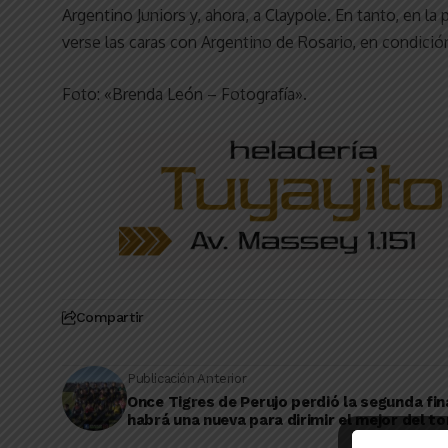
Argentino Juniors y, ahora, a Claypole. En tanto, en l
verse las caras con Argentino de Rosario, en condición
Foto: «Brenda León – Fotografía».
Compartir
Publicación Anterior
Once Tigres de Perujo perdió la segunda fin
habrá una nueva para dirimir el mejor del t