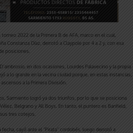
l torneo 2022 de la Primera B de AFA, marco en el cual,
eña Constanza Díaz, derrotó a Claypole por 4 a 2 y, con esa
 de posiciones.
 D’ambrosio, en dos ocasiones, Lourdes Palavecino y la propia
ejó a lo grande en la vecina ciudad porque, en estas instancias,
 ascensos a la Primera División.
dos, Sarmiento logró ya dos triunfos, por lo que se posiciona
élez, Belgrano y All Boys. En tanto, el puntero es Banfield,
sus tres cotejos.
 fecha, cayó ante el “Pirata” cordobés, luego derrotó a