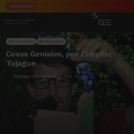
El detalle de la campaña de El Linqueño en el to
TENDENCIAS
Columnistas
Destacados
Cosas Geniales, por Ezequiel
Tujague
Santiago Zambianchi
1 Abril, 2020