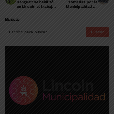
Dengue”: se habilitó
tomadas por la
en Lincoln el trabajo
Municipalidad de
a cortadores de
Lincoln frente al
césped
coronavirus
Buscar
Buscar