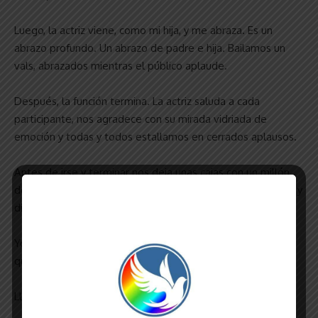
Luego, la actriz viene, como mi hija, y me abraza. Es un
abrazo profundo. Un abrazo de padre e hija. Bailamos un
vals, abrazados mientras el público aplaude.
Después, la función termina. La actriz saluda a cada
participante, nos agradece con su mirada vidriada de
emoción y todas y todos estallamos en cerrados aplausos.
Antes de irse y terminar nos deja unas cajas con un millón
de cosas geniales anotadas en papeles varios. Y los arroja y
dispersa en todo el escenario.
Yo me quedo atrapado en ese abrazo y en el baile, en lo
que acaba de suceder.
Llorando de emoción por algo tan genial: es el teatro.