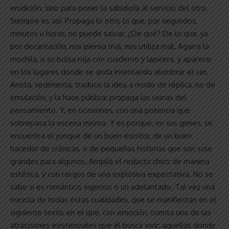
erudición, sino para poner la sabiduría al servicio del otro.
Siempre es así. Propaga lo otro, lo que, por segundos,
minutos u horas, no puede salvar. ¿De qué? De lo que, ya
por decantación, nos piensa mal, nos utiliza mal. Agarra la
mochila, o su bolsa roja con cuaderno y lapicera, y aparece
en los lugares donde se anda intentando alumbrar el ser.
Anota, sedimenta, traduce la idea a modo de réplica, no de
emulación, y la hace pública: propaga las usinas del
pensamiento. Y, en ocasiones, con una potencia que
sobrepasa la escena misma. Y es porque, en sus genes, se
encuentra el yunque de un buen escritor, de un buen
hacedor de crónicas, o de pequeñas historias que son solo
grandes para algunos. Amplía el reducto chico de manera
estética, y con rasgos de una explosiva expectativa. No se
sabe si es romántico, ingenuo o un adelantado. Tal vez una
mezcla de todas estas cualidades, que se manifiestan en el
siguiente texto, en el que, con emoción, cuenta una de las
atracciones existenciales que él busca vivir: aquellas donde