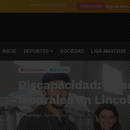
viernes , 7 agosto 2026
El detalle d
TENDENCIAS
INICIO
DEPORTES
SOCIEDAD
LIGA AMATEUR
Destacados
Sociedad
Discapacidad: ya s
laborales en Linco
Santiago Zambianchi
23 Abril, 2022