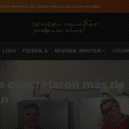
e la campaña de El Linqueño en el torneo Federal A 2025/2026
LDDO
FEDERAL A
REGIONAL AMATEUR
COLUM
e concretaron más de 
ln