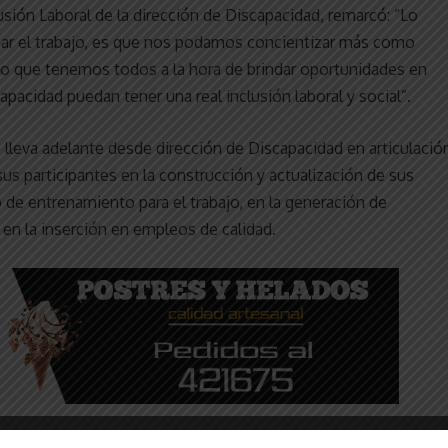
usión Laboral de la dirección de Discapacidad, remarcó: “Lo
izar el trabajo, es que nos podamos concientizar más como
so que tenemos todos a la hora de brindar oportunidades en
pacidad puedan tener una real inclusión laboral y social”.
e lleva adelante desde dirección de Discapacidad en articulació
sus participantes en la construcción y actualización de sus
o de entrenamiento para el trabajo, en la generación de
 en la inserción en empleos de calidad.