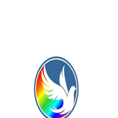
Publicación Siguiente
ezará
Salvador Serenal entregó nuevos subsidios a
instituciones de Bayauca y Roberts