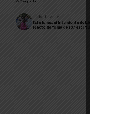
Compartir
Publicación Anterior
Este lunes, el intendente de Lincoln encab
el acto de firma de 137 escrituras