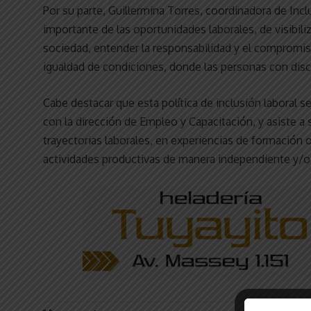
Por su parte, Guillermina Torres, coordinadora de Incl
importante de las oportunidades laborales, de visibil
sociedad, entender la responsabilidad y el compromi
igualdad de condiciones, donde las personas con disca
Cabe destacar que esta política de inclusión laboral s
con la dirección de Empleo y Capacitación, y asiste a 
trayectorias laborales, en experiencias de formación 
actividades productivas de manera independiente y/o