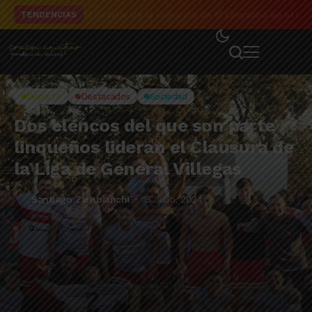
El detalle de la campaña de El Linqueño en el to
TENDENCIAS
Deporte
Destacados
Sociedad
Dos elencos del que son parte
linqueños lideran el Clausura de
la Liga de General Villegas
Santiago Zambianchi
15 Julio, 2024