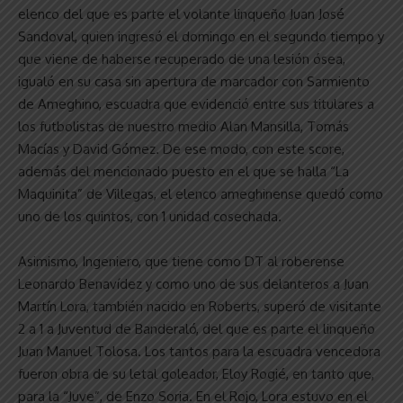
elenco del que es parte el volante linqueño Juan José
Sandoval, quien ingresó el domingo en el segundo tiempo y
que viene de haberse recuperado de una lesión ósea,
igualó en su casa sin apertura de marcador con Sarmiento
de Ameghino, escuadra que evidenció entre sus titulares a
los futbolistas de nuestro medio Alan Mansilla, Tomás
Macías y David Gómez. De ese modo, con este score,
además del mencionado puesto en el que se halla “La
Maquinita” de Villegas, el elenco ameghinense quedó como
uno de los quintos, con 1 unidad cosechada.
Asimismo, Ingeniero, que tiene como DT al roberense
Leonardo Benavídez y como uno de sus delanteros a Juan
Martín Lora, también nacido en Roberts, superó de visitante
2 a 1 a Juventud de Banderaló, del que es parte el linqueño
Juan Manuel Tolosa. Los tantos para la escuadra vencedora
fueron obra de su letal goleador, Eloy Rogié, en tanto que,
para la “Juve”, de Enzo Soria. En el Rojo, Lora estuvo en el