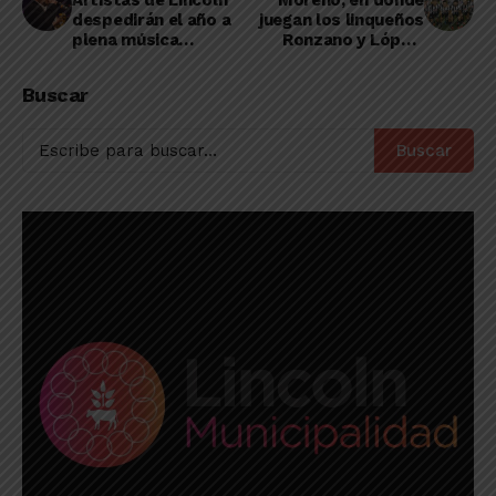
despedirán el año a
juegan los linqueños
plena música
Ronzano y López,
tropical
está en cuartos de
final del Regional
Buscar
Buscar