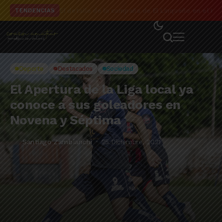
El detalle de la campaña de El Linqueño en el to
TENDENCIAS
Deporte
Destacados
Sociedad
El Apertura de la Liga local ya
conoce a sus goleadores en
Novena y Séptima
Santiago Zambianchi
25 Diciembre, 2021