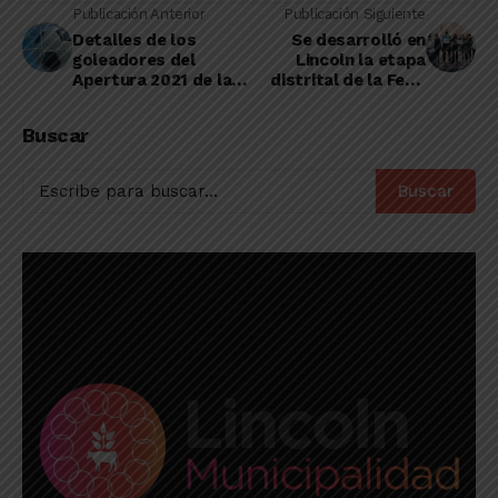
Publicación Anterior
Publicación Siguiente
Detalles de los
Se desarrolló en
goleadores del
Lincoln la etapa
Apertura 2021 de la
distrital de la Feria
Liga Amateur,
de Ciencias, Arte y
pasadas dos fechas
Tecnología
Buscar
Buscar