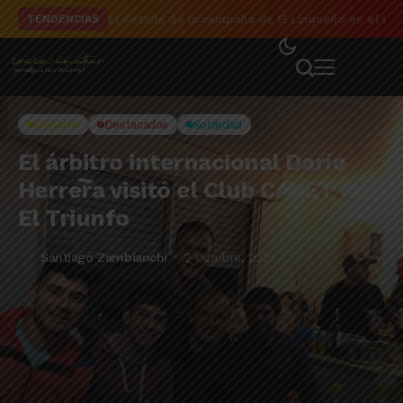
El detalle de la campaña de El Linqueño en el to
TENDENCIAS
Deporte
Destacados
Sociedad
El árbitro internacional Darío
Herrera visitó el Club CASET de
El Triunfo
Santiago Zambianchi
2 Octubre, 2021