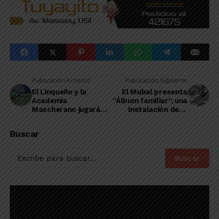
Publicación Anterior
Publicación Siguiente
El Linqueño y la
El Mubal presenta
Academia
“Álbum familiar”, una
Mascherano jugarán
instalación de la
el torneo de la
artista linqueña
Federación
Paula Cannavó
Buscar
Pampeana
Bonaerense
Buscar