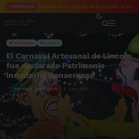
El detalle de la campaña de El Linqueño en el to
TENDENCIAS
Destacados
Sociedad
El Carnaval Artesanal de Lincoln
fue declarado Patrimonio
Inmaterial Bonaerense
Santiago Zambianchi
8 Julio, 2021