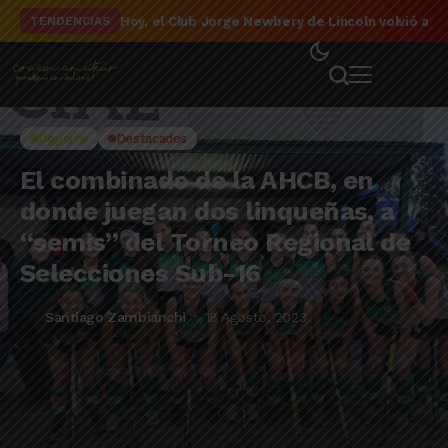
El detalle de la campaña de El Linqueño en el to
TENDENCIAS
Deporte
Destacados
El combinado de la AHCB, en
donde juegan dos linqueñas, a
“semis” del Torneo Regional de
Selecciones Sub-16
Santiago Zambianchi
18 Agosto, 2023