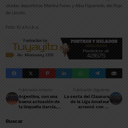
citadas deportistas Martina Funes y Alba Figueredo, del Rojo
de Lincoln.
Foto: IG a.h.c.b.a.
Publicación Anterior
Publicación Siguiente
Argentina, con una
La sexta del Clausura
buena actuación de
de la Liga Amateur
la linqueña García,
arrancó con 14
hizo su debut en el
partidos
Mundial U-21
Buscar