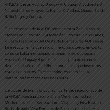
AHCBA), Oeste, Austral, Uruguay A, Uruguay B, Sudoeste B,
Noroeste, Tres Arroyos, La Pampa B, Viedma, Chubut, Tandil
B, Rio Negro y Cuenca.
El seleccionado de la AHBC compitió en la Zona A con los
elencos de Sudoeste B (Asociación Sudoeste Buenos Aires)
y Oeste (Asociación del Oeste de Buenos Aires AOH) en la
fase regular, en la que salió primero, para, luego, en cuarto,
como se había mencionado anteriormente, doblegar a
Asociación Uruguay B por 3 a 0, a la espera de un nuevo
rival, el cual aún debía definirse por estar jugándose otros
cotejos de cuartos. En ese sentido, esa semifinal se
materializará mañana a las 16:30 horas.
De clubes de Junín y Lincoln son parte del seleccionado de
la AHCBA, Faustina Depino, Charo Menéndez, Justina
Mechérquez, Clara Bertolot, Lucía Vilaplana y Ema Basilio, de
Social de Junín; Vera Ferrante, de Sarmiento de Junín; y las