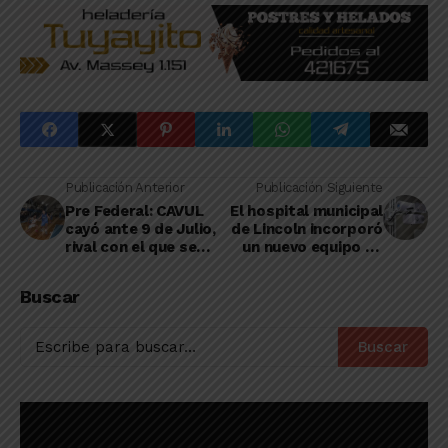
Publicación Anterior
Publicación Siguiente
Pre Federal: CAVUL
El hospital municipal
cayó ante 9 de Julio,
de Lincoln incorporó
rival con el que se
un nuevo equipo de
medirá mañana por la
rayos
final del torneo
Buscar
relámpago
Buscar