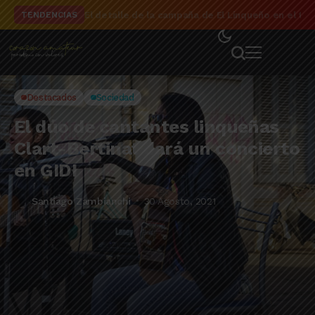
El detalle de la campaña de El Linqueño en el to
TENDENCIAS
Destacados
Sociedad
El dúo de cantantes linqueñas
Clart-Bertinat dará un concierto
en GIDI
Santiago Zambianchi
30 Agosto, 2021