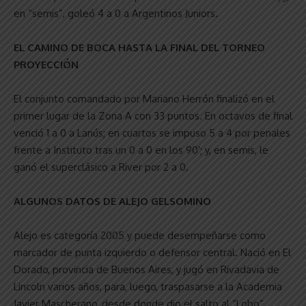
en “semis”, goleó 4 a 0 a Argentinos Juniors.
EL CAMINO DE BOCA HASTA LA FINAL DEL TORNEO
PROYECCIÓN
El conjunto comandado por Mariano Herrón finalizó en el
primer lugar de la Zona A con 33 puntos. En octavos de final
venció 1 a 0 a Lanús; en cuartos se impuso 5 a 4 por penales
frente a Instituto tras un 0 a 0 en los 90′; y, en semis, le
ganó el superclásico a River por 2 a 0.
ALGUNOS DATOS DE ALEJO GELSOMINO
Alejo es categoría 2005 y puede desempeñarse como
marcador de punta izquierdo o defensor central. Nació en El
Dorado, provincia de Buenos Aires, y jugó en Rivadavia de
Lincoln varios años, para, luego, traspasarse a la Academia
Javier Mascherano, desde donde dio el salto al “Lobo”