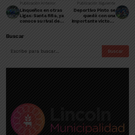
Publicación Anterior
Publicación Siguiente
Linqueños en otras
Deportivo Pinto se
Ligas: Santa Rita, ya
quedó con una
conoce su rival de
importante victoria
octavos del Regional
en el arranque de las
Amateur
finales del año de la
Buscar
liga Amateur
Buscar