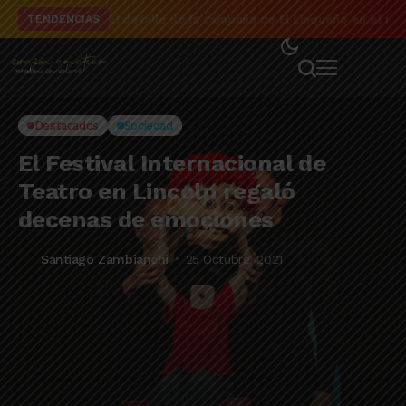
El detalle de la campaña de El Linqueño en el to
TENDENCIAS
Destacados
Sociedad
El Festival Internacional de
Teatro en Lincoln regaló
decenas de emociones
Santiago Zambianchi
25 Octubre, 2021