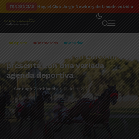
El detalle de la campaña de El Linqueño en el to
TENDENCIAS
Deporte
Destacados
Sociedad
El fin de semana, en Lincoln, se
presenta con una variada
agenda deportiva
Santiago Zambianchi
12 Julio, 2022