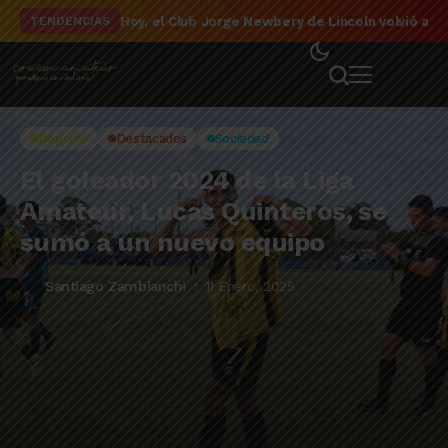
El detalle de la campaña de El Linqueño en el to
TENDENCIAS
Deporte
Destacados
Sociedad
El goleador 2024 de la Liga
Amateur, Lucas Quinteros, se
sumó a un nuevo equipo
Santiago Zambianchi
11 Enero, 2025