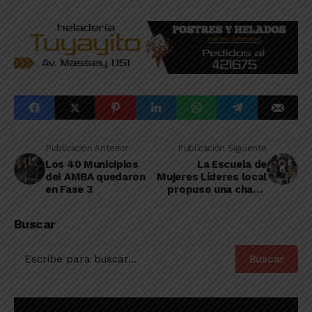
Publicación Anterior
Publicación Siguiente
Los 40 Municipios
La Escuela de
del AMBA quedaron
Mujeres Líderes local
en Fase 3
propuso una charla
sobre “Vulneración
de los Derechos de
Buscar
las Mujeres en
pandemia
Buscar