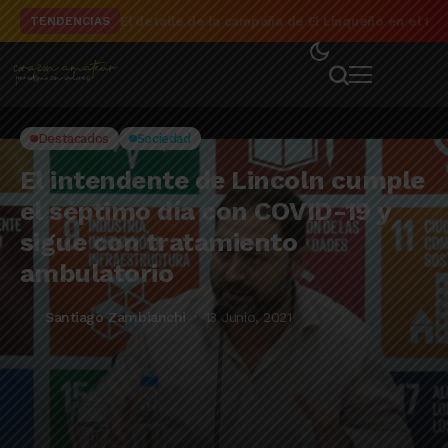
El detalle de la campaña de El Linqueño en el to
TENDENCIAS
Destacados
Sociedad
El intendente de Lincoln cumple
el séptimo día con COVID-19 y
sigue con tratamiento
ambulatorio
Santiago Zambianchi
13 Junio, 2021