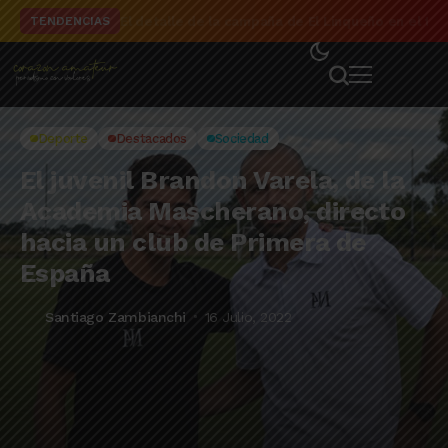
El detalle de la campaña de El Linqueño en el to
TENDENCIAS
Deporte
Destacados
Sociedad
El juvenil Brandon Varela, de la
Academia Mascherano, directo
hacia un club de Primera de
España
Santiago Zambianchi
16 Julio, 2022