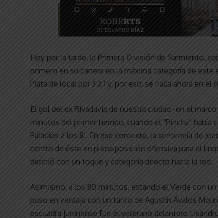
Hoy por la tarde, la Primera División de Sarmiento, c
primero en su carrera en la máxima categoría de este 
Plata de local por 3 a 1 y, por eso, se halla ahora en 
El gol del ex Rivadavia de nuestra ciudad -en el marco
minutos del primer tiempo, cuando el “Pincha” habí
Palacios a los 8’. En ese contexto, la sentencia de Joa
centro de éste en plena posición ofensiva para el linqu
definió con un toque y categoría directo hacia la red.
Asimismo, a los 80 minutos, estando el Verde con un j
puso en ventaja con un tanto de Agustín Ávalos Molin
escuadra juninense fue el veterano delantero Lisandro