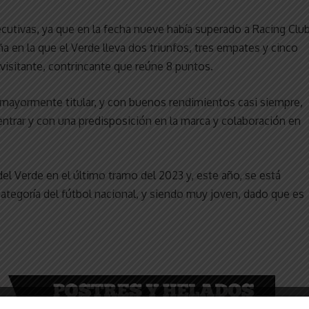
utivas, ya que en la fecha nueve había superado a Racing Clu
a en la que el Verde lleva dos triunfos, tres empates y cinco
 visitante, contrincante que reúne 8 puntos.
 mayormente titular, y con buenos rendimientos casi siempre,
ntrar y con una predisposición en la marca y colaboración en
el Verde en el último tramo del 2023 y, este año, se está
ategoría del fútbol nacional, y siendo muy joven, dado que es