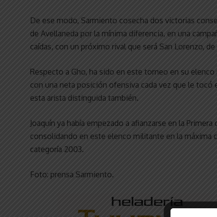
De ese modo, Sarmiento cosecha dos victorias consec
de Avellaneda por la mínima diferencia, en una campañ
caídas, con un próximo rival que será San Lorenzo, de
Respecto a Gho, ha sido en este torneo en su elenco
con una neta posición ofensiva cada vez que le tocó e
esta arista distinguida también.
Joaquín ya había empezado a afianzarse en la Primera d
consolidando en este elenco militante en la máxima c
categoría 2003.
Foto: prensa Sarmiento.