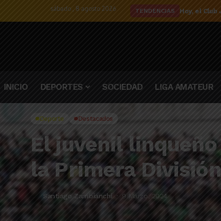
sábado , 8 agosto 2026
El detalle d
TENDENCIAS
INICIO
DEPORTES
SOCIEDAD
LIGA AMATEUR
Deporte
Destacados
El juvenil linqueñ
la Primera Divisió
Santiago Zambianchi
9 Marzo, 2024