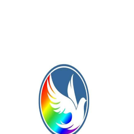
Publicación Siguiente
Deportivo Pinto y la Academia Javier
 la
Mascherano jugaron un amistoso de
pretemporada