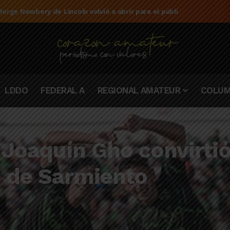
e la campaña de El Linqueño en el torneo Federal A 2025/2026
LDDO
FEDERAL A
REGIONAL AMATEUR
COLUM
o Joaquín Gho convirtió
n de Sarmiento