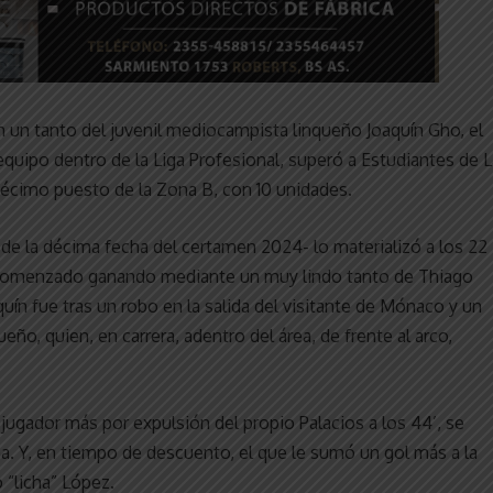
on un tanto del juvenil mediocampista linqueño Joaquín Gho, el
equipo dentro de la Liga Profesional, superó a Estudiantes de L
el décimo puesto de la Zona B, con 10 unidades.
 de la décima fecha del certamen 2024- lo materializó a los 22
a comenzado ganando mediante un muy lindo tanto de Thiago
quín fue tras un robo en la salida del visitante de Mónaco y un
eño, quien, en carrera, adentro del área, de frente al arco,
ugador más por expulsión del propio Palacios a los 44’, se
a. Y, en tiempo de descuento, el que le sumó un gol más a la
 “licha” López.