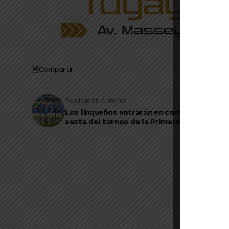
Compartir
Publicación Anterior
Los linqueños entrarán en competencia por
sexta del torneo de la Primera Nacional