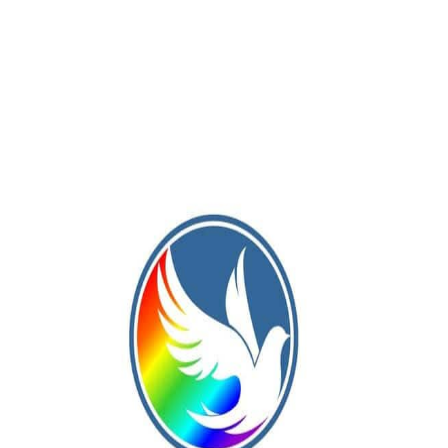
Publicación Siguiente
 en
Se dio a conocer el cronograma de la quinta
fecha del Clausura de la Liga Amateur