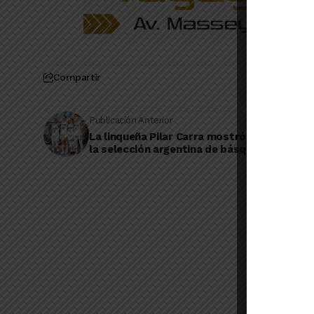
Compartir
Publicación Anterior
La linqueña Pilar Carra mostró sus virtudes
la selección argentina de básquet 3x3