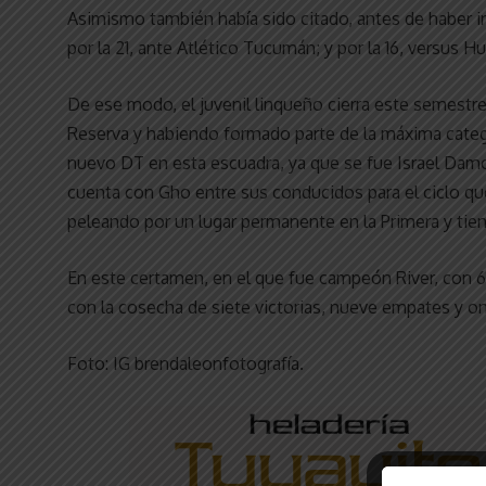
Asimismo también había sido citado, antes de haber in
por la 21, ante Atlético Tucumán; y por la 16, versus H
De ese modo, el juvenil linqueño cierra este semestre
Reserva y habiendo formado parte de la máxima catego
nuevo DT en esta escuadra, ya que se fue Israel Damo
cuenta con Gho entre sus conducidos para el ciclo que
peleando por un lugar permanente en la Primera y ti
En este certamen, en el que fue campeón River, con 61
con la cosecha de siete victorias, nueve empates y on
Foto: IG brendaleonfotografía.