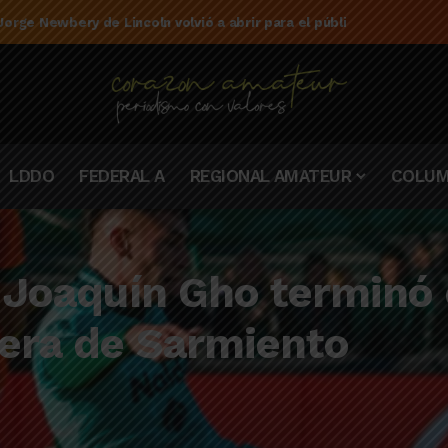
e la campaña de El Linqueño en el torneo Federal A 2025/2026
LDDO
FEDERAL A
REGIONAL AMATEUR
COLUM
o Joaquín Gho terminó
mera de Sarmiento