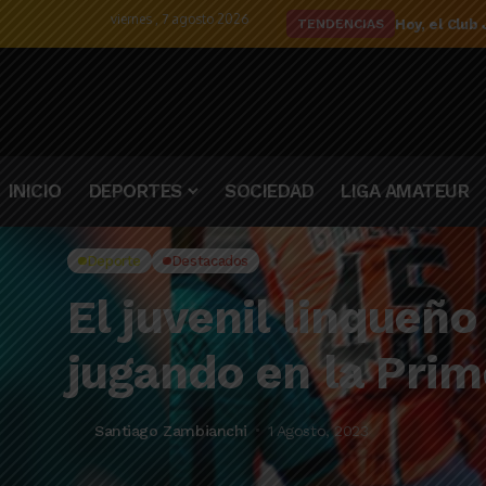
viernes , 7 agosto 2026
El detalle d
TENDENCIAS
INICIO
DEPORTES
SOCIEDAD
LIGA AMATEUR
Deporte
Destacados
El juvenil linqueñ
jugando en la Pri
Santiago Zambianchi
1 Agosto, 2023