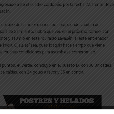
gresado ante el cuadro cordobés, por la fecha 22, frente Boca
uracán.
 del año de la mejor manera posible, siendo capitán de la
ría de Sarmiento. Habrá que ver, en el próximo torneo, con
nte y asumió en este rol Pablo Lavallén, si este entrenador
 inicia. Ojalá así sea, pues Joaquín hace tiempo que viene
ene muchas condiciones para asumir ese compromiso.
 puntos, el Verde, concluyó en el puesto 19, con 30 unidades,
ce caídas, con 24 goles a favor y 35 en contra.