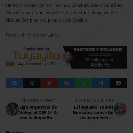
Heredia, Tobías Quiroz, Facundo Sánchez, Alexis González,
Alan Galeano, Mariano Gérez, Lucas Kmet, Benjamín Acosta,
Nicolás Scarpino y el propio Luca Estabio.
Foto: archivo prensa Lanús.
Publicación Anterior
Publicación Siguiente
Liga Argentina de
El linqueño Tomás
Vóley: el CEF N° 5,
González convirtió
con la linqueña
en un amistoso
García en la
internacional para
formación inicial,
Estudiantes de Río
Buscar