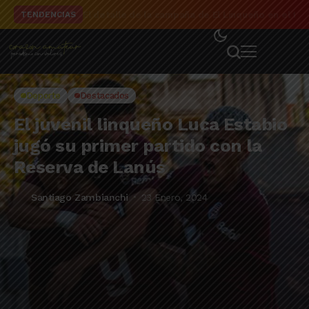
El detalle de la campaña de El Linqueño en el to
TENDENCIAS
Deporte
Destacados
El juvenil linqueño Luca Estabio
jugó su primer partido con la
Reserva de Lanús
Santiago Zambianchi
23 Enero, 2024