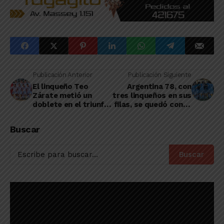
Publicación Anterior
Publicación Siguiente
El linqueño Teo
Argentina 78, con
Zárate metió un
tres linqueños en sus
doblete en el triunfo
filas, se quedó con el
de la Novena de San
Clausura de la Liga
Lorenzo ante
de Carlos Casares
Buscar
Atlético Tucumán
Buscar