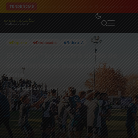
El detalle de la campaña de El Linqueño en el to
TENDENCIAS
Deporte
Destacados
Federal A
El “León” le mostró el filo de
sus dientes al puntero de su
zona
Santiago Zambianchi
28 Junio, 2026