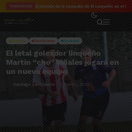
El detalle de la campaña de El Linqueño en el to
TENDENCIAS
Deporte
Destacados
Sociedad
El letal goleador linqueño
Martín “cho” Viñales jugará en
un nuevo equipo
Santiago Zambianchi
1 Febrero, 2022