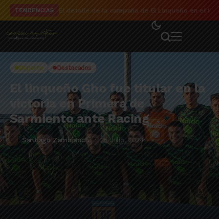
El detalle de la campaña de El Linqueño en el to
TENDENCIAS
Deporte
Destacados
El linqueño Gho fue titular en la
victoria en Primera de
Sarmiento ante Racing
Santiago Zambianchi
25 Julio, 2024