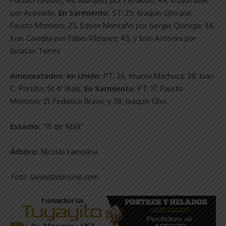
Portillo (lesión); 44, Márquez por Peñailillo; 44, Insaurralde
por Acevedo.
En Sarmiento:
ST: 25: Joaquín Gho por
Fausto Montero; 25, Edson Montaño por Sergio Quiroga; 34,
Juan Caviglia por Fabio Vázquez; 45, y Juan Antonini por
Jonatan Torres
Amonestados:
en Unión:
PT: 26, Imanol Machuca; 28; Juan
C. Portillo; St 6′ Blasi.
En Sarmiento:
PT: 17, Fausto
Montero; 21, Federico Bravo; y 38, Joaquín Gho.
Estadio:
“15 de Abril”
Árbitro:
Nicolás Lamolina.
Foto: laverdadonline.com