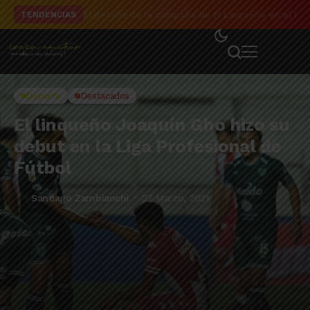
El detalle de la campaña de El Linqueño en el to
TENDENCIAS
Deporte
Destacados
El linqueño Joaquín Gho hizo su
debut en la Liga Profesional de
Fútbol
Santiago Zambianchi
27 Marzo, 2021