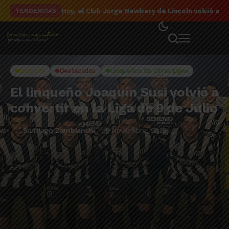
El detalle de la campaña de El Linqueño en el to
TENDENCIAS
Deporte
Destacados
Linqueños En Otras Ligas
El linqueño Joaquín Susi volvió a
convertir en la Liga de 9 de Julio
Santiago Zambianchi
11 Noviembre, 2025