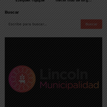
Ezequiel Tujague
meter más de un gol
en un mismo partido
en la Liga de
Buscar
Chacabuco
Buscar