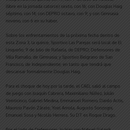
(libre en la jornada catorce) sexto, con 16; con Douglas Haig
séptimo, con 14; con DEPRO octavo, con 9; y con Gimnasia
noveno, con 6 en su haber.
Sobre los enfrentamientos de la próxima fecha dentro de
esta Zona 3, la quince, Sportivo Las Parejas será local de El
Linqueño; 9 de Julio de Rafaela, de DEPRO; Defensores de
Villa Ramallo, de Gimnasia; y Sportivo Belgrano de San
Francisco, de Independiente; en tanto que tendrá que
descansar formalmente Douglas Haig.
Para el choque de hoy por la tarde, el CAEL salió al campo
de juego con Joaquín Cabrera, Maximiliano Núñez, Julián
Veinticinco, Gabriel Medina, Emmanuel Romero, Danilo Actis,
Mauricio Pavón Zárate, Yoel Arriola, Augusto Sonzogni,
Emanuel Sosa y Nicolás Herrera. Su DT es Roque Drago.
Por el lado de Defensores, lo hizo con Nahuel Galardi,