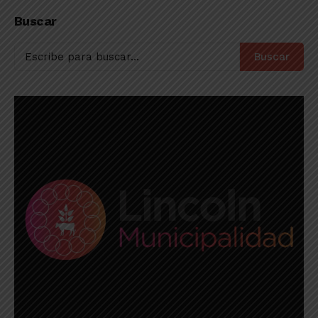
Amateur en Primera
finales; mientras que
Buscar
División
Rivadavia, en dos
Buscar