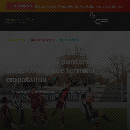
El detalle de la campaña de El Linqueño en el to
TENDENCIAS
Deporte
Destacados
Sociedad
El Linqueño jugó un gran
partido ante el puntero de su
zona, con el que terminó
empatando
Santiago Zambianchi
17 Junio, 2024