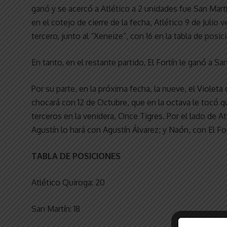
ganó y se acercó a Atlético a 2 unidades fue San Mart
en el cotejo de cierre de la fecha, Atlético 9 de Julio 
tercero, junto al “Xeneize”, con 16 en la tabla de posic
En tanto, en el restante partido, El Fortín le ganó a Sa
Por su parte, en la próxima fecha, la nueve, el Violet
chocará con 12 de Octubre, que en la octava le tocó 
terceros en la venidera, Once Tigres. Por el lado de At
Agustín lo hará con Agustín Álvarez; y Naón, con El For
TABLA DE POSICIONES
Atlético Quiroga: 20
San Martín: 18