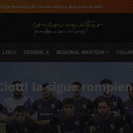
e la campaña de El Linqueño en el torneo Federal A 2025/2026
LDDO
FEDERAL A
REGIONAL AMATEUR
COLUM
iotti la sigue rompien