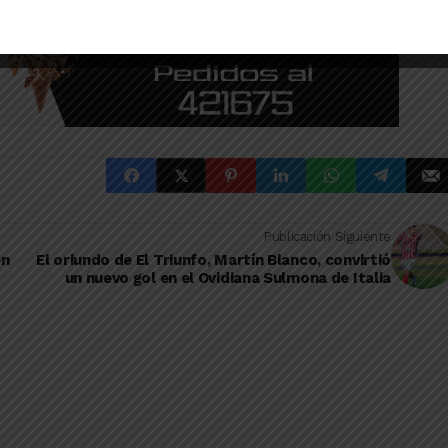
Publicación Siguiente
en
El oriundo de El Triunfo, Martín Blanco, convirtió
un nuevo gol en el Ovidiana Sulmona de Italia