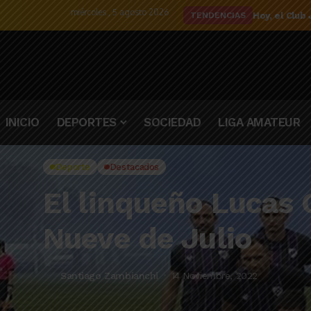
miércoles , 5 agosto 2026
El detalle d
TENDENCIAS
INICIO
DEPORTES
SOCIEDAD
LIGA AMATEUR
Deporte
Destacados
El linqueño Lucas C
Nueve de Julio
Santiago Zambianchi
14 Noviembre, 2022