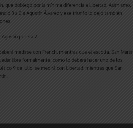
ín, que doblegó por la mínima diferencia a Libertad. Asimismo,
venció 3 a 0 a Agustín Álvarez y ese triunfo lo dejó también
iones.
n Agustín por 3 a 2.
a deberá medirse con French, mientras que el escolta, San Martín
quedar libre formalmente, como lo deberá hacer uno de los
lético 9 de Julio, se medirá con Libertad; mientras que San
tín.