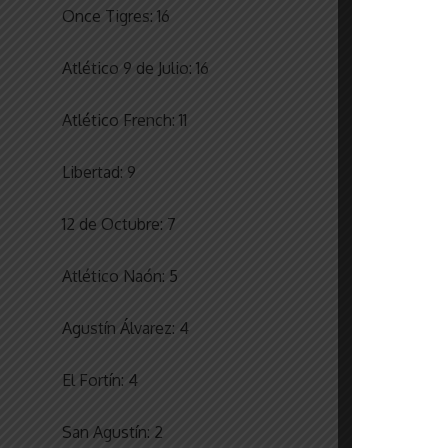
Once Tigres: 16
Atlético 9 de Julio: 16
Atlético French: 11
Libertad: 9
12 de Octubre: 7
Atlético Naón: 5
Agustín Álvarez: 4
El Fortín: 4
San Agustín: 2