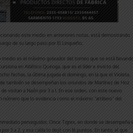
encionando este medio en anteriores notas, está demostrando
luego de su largo paso por El Linqueño.
o medio es el máximo goleador del torneo que se está llevand
cursiona en Atlético Quiroga, que es el líder e invicto del
cho fechas, la última jugada el domingo, en la que el Violeta,
donde también se desempeñan los oriundos de Martínez de Hoz
de visitan a Naón por 3 a 1. En ese orden, con este nuevo
 un número que lo evidencia como el máximo “artillero” del
u inmediato perseguidor, Once Tigres, en donde se desempeña e
por 3 a 2, y esa caída lo dejó con 16 puntos. En tanto, el que