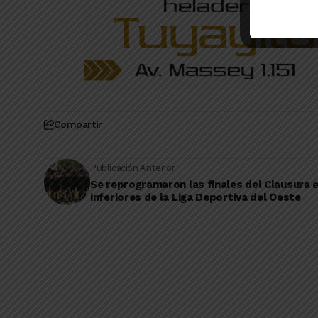
Compartir
Publicación Anterior
Se reprogramaron las finales del Clausura 
inferiores de la Liga Deportiva del Oeste