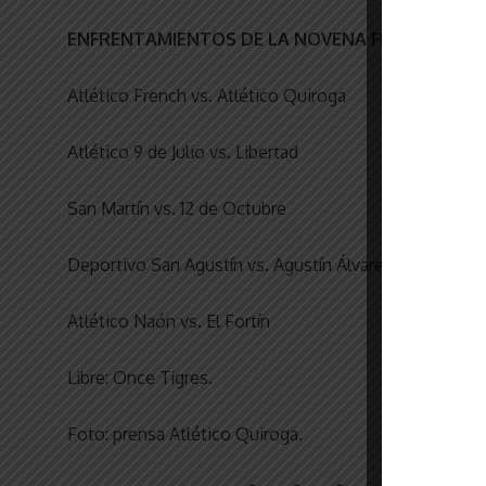
ENFRENTAMIENTOS DE LA NOVENA FECHA
Atlético French vs. Atlético Quiroga
Atlético 9 de Julio vs. Libertad
San Martín vs. 12 de Octubre
Deportivo San Agustín vs. Agustín Álvarez
Atlético Naón vs. El Fortín
Libre: Once Tigres.
Foto: prensa Atlético Quiroga.